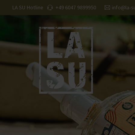
LA SU Hotline
+49 6047 9899950
info@la-s
Login
Sup
Benutzername
Lorem 
2
Passwort
We off
Anmelden
custo
Mon - 
Register
|
Lost your password?
(GMT 