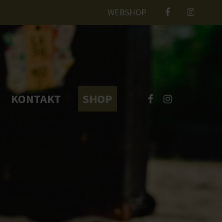
WEBSHOP
About us
Lorem ipsum dolor sit amet,
600
consectetuer adipiscing elit.
KONTAKT
Aenean commodo ligula eget
SHOP
dolor. Aenean massa. Cum
?
sociis natoque penatibus et
magnis dis parturient montes,
nascetur ridiculus mus. Donec
quam felis, ultricies nec.
om