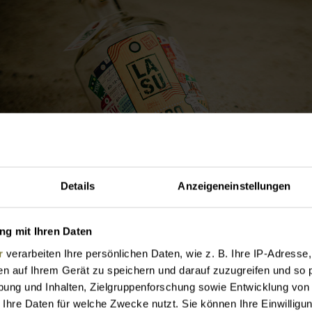
Details
Anzeigeneinstellungen
A SU für Dein Geschmackserlebnis, Deinen Moment
ein Abenteuer und Deine Reise.
g mit Ihren Daten
eder Mensch, jede Begegnung, jeder Ort und jeder
r
verarbeiten Ihre persönlichen Daten, wie z. B. Ihre IP-Adresse,
en auf Ihrem Gerät zu speichern und darauf zuzugreifen und so 
eschmack hinterlassen etwas in uns. Um die
ung und Inhalten, Zielgruppenforschung sowie Entwicklung von
acholderbeere mit neuen, fruchtigen
 Ihre Daten für welche Zwecke nutzt. Sie können Ihre Einwilligun