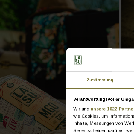
Zustimmung
L
D
Verantwortungsvoller Umgan
J
Wir und
unsere 1022 Partne
wie Cookies, um Information
G
Inhalte, Messungen von Werb
W
Sie entscheiden darüber, wer