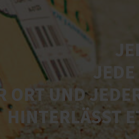
JE
JEDE
R ORT UND JEDE
HINTERLÄSST E