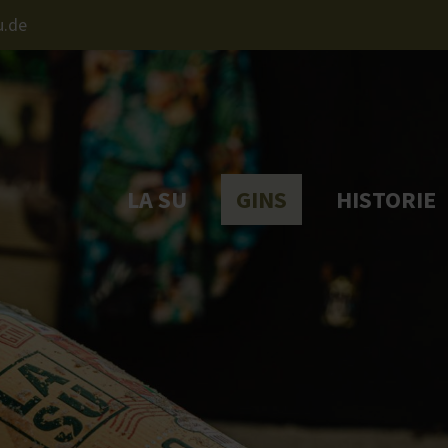
u.de
port
Get in touch
ipsum dolor sit amet:
Cybersteel Inc.
376-293 City Road, Suite 
San Francisco, CA 94102
LA SU
GINS
HISTORIE
4h
/ 365days
Have any questions
+44 1234 567 890
er support for our
Drop us a line
mers
info@yourdomain.c
Fri 8:00am - 5:00pm
+1)